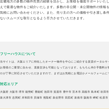
近畿地方の多数の物件売買の経験を活かし、お客様を徹底サポートいた
えで最適な物件をご紹介いたします。多数の非公開・未公開物件の情報
気軽にお問い合わせください。また、売り主の方への価格や引き渡し条
ないスムーズな取引となるよう尽力させていただきます。
フリーハウスについて
当サイトは、大阪エリアに特化したオーナー物件を中心にご紹介する賃貸ポータルサ
お客様のご要望に合わせ、直接交渉も可能となっております。もちろん仲介手数料が
ロが丁寧に対応させていただきますので、まずはお気軽にお電話かメールフォームに
対応エリア
大阪府
大阪市
堺市
能勢町
豊能町
池田市
箕面市
豊中市
茨木市
高槻市
島本町
吹田
泉大津市
忠岡町
岸和田市
貝塚市
熊取町
泉佐野市
田尻町
泉南市
阪南市
岬町
松原市