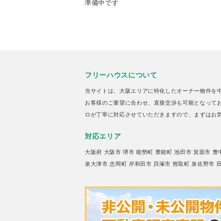
準備中です
フリーハウスについて
当サイトは、大阪エリアに特化したオーナー物件を
お客様のご要望に合わせ、直接交渉も可能となって
ロが丁寧に対応させていただきますので、まずはお
対応エリア
大阪府
大阪市
堺市
能勢町
豊能町
池田市
箕面市
豊
泉大津市
忠岡町
岸和田市
貝塚市
熊取町
泉佐野市