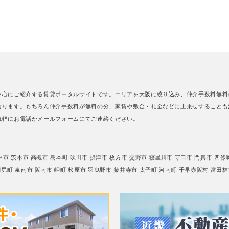
中心にご紹介する賃貸ポータルサイトです。エリアを大阪に絞り込み、仲介手数料無料
おります。もちろん仲介手数料が無料の分、家賃や敷金・礼金などに上乗せすることも
気軽にお電話かメールフォームにてご連絡ください。
中市
茨木市
高槻市
島本町
吹田市
摂津市
枚方市
交野市
寝屋川市
守口市
門真市
四條
田尻町
泉南市
阪南市
岬町
松原市
羽曳野市
藤井寺市
太子町
河南町
千早赤阪村
富田林