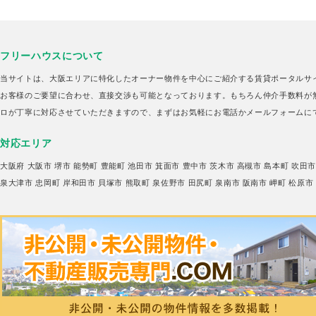
フリーハウスについて
当サイトは、大阪エリアに特化したオーナー物件を中心にご紹介する賃貸ポータルサ
お客様のご要望に合わせ、直接交渉も可能となっております。もちろん仲介手数料が
ロが丁寧に対応させていただきますので、まずはお気軽にお電話かメールフォームに
対応エリア
大阪府
大阪市
堺市
能勢町
豊能町
池田市
箕面市
豊中市
茨木市
高槻市
島本町
吹田
泉大津市
忠岡町
岸和田市
貝塚市
熊取町
泉佐野市
田尻町
泉南市
阪南市
岬町
松原市