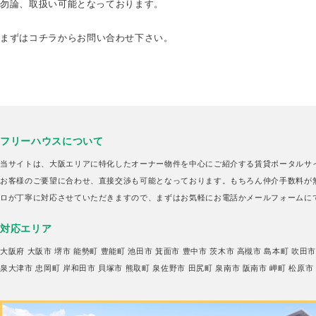
勿論、取扱い可能となっております。
まずは
コチラ
からお問い合わせ下さい。
フリーハウスについて
当サイトは、大阪エリアに特化したオーナー物件を中心にご紹介する賃貸ポータルサ
お客様のご要望に合わせ、直接交渉も可能となっております。もちろん仲介手数料が
ロが丁寧に対応させていただきますので、まずはお気軽にお電話かメールフォームに
対応エリア
大阪府
大阪市
堺市
能勢町
豊能町
池田市
箕面市
豊中市
茨木市
高槻市
島本町
吹田
泉大津市
忠岡町
岸和田市
貝塚市
熊取町
泉佐野市
田尻町
泉南市
阪南市
岬町
松原市