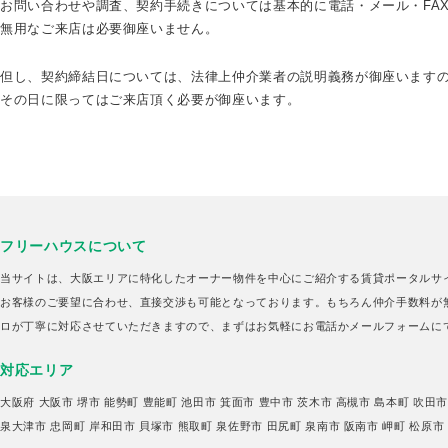
お問い合わせや調査、契約手続きについては基本的に電話・メール・FA
無用なご来店は必要御座いません。
但し、契約締結日については、法律上仲介業者の説明義務が御座います
その日に限ってはご来店頂く必要が御座います。
フリーハウスについて
当サイトは、大阪エリアに特化したオーナー物件を中心にご紹介する賃貸ポータルサ
お客様のご要望に合わせ、直接交渉も可能となっております。もちろん仲介手数料が
ロが丁寧に対応させていただきますので、まずはお気軽にお電話かメールフォームに
対応エリア
大阪府
大阪市
堺市
能勢町
豊能町
池田市
箕面市
豊中市
茨木市
高槻市
島本町
吹田
泉大津市
忠岡町
岸和田市
貝塚市
熊取町
泉佐野市
田尻町
泉南市
阪南市
岬町
松原市