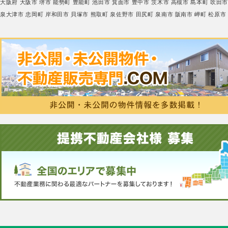
大阪府
大阪市
堺市
能勢町
豊能町
池田市
箕面市
豊中市
茨木市
高槻市
島本町
吹田
泉大津市
忠岡町
岸和田市
貝塚市
熊取町
泉佐野市
田尻町
泉南市
阪南市
岬町
松原市